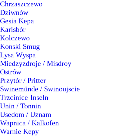
Chrzaszczewo
Dziwnów
Gesia Kepa
Karisbór
Kolczewo
Konski Smug
Lysa Wyspa
Miedzyzdroje / Misdroy
Ostrów
Przytór / Pritter
Swinemünde / Swinoujscie
Trzcinice-Inseln
Unin / Tonnin
Usedom / Uznam
Wapnica / Kalkofen
Warnie Kepy