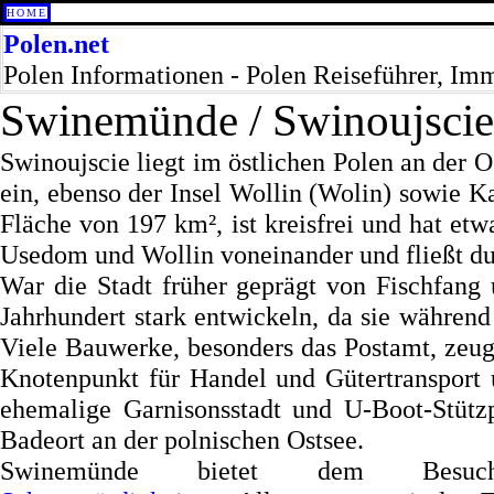
HOME
Polen.net
Polen Informationen - Polen Reiseführer, Im
Swinemünde / Swinoujscie
Swinoujscie liegt im östlichen Polen an der
ein, ebenso der Insel Wollin (Wolin) sowie Ka
Fläche von 197 km², ist kreisfrei und hat et
Usedom und Wollin voneinander und fließt dur
War die Stadt früher geprägt von Fischfang 
Jahrhundert stark entwickeln, da sie während
Viele Bauwerke, besonders das Postamt, zeug
Knotenpunkt für Handel und Gütertransport u
ehemalige Garnisonsstadt und U-Boot-Stütz
Badeort an der polnischen Ostsee.
Swinemünde bietet dem Besuch