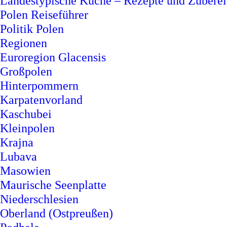
Landestypische Küche – Rezepte und Zuberei
Polen Reiseführer
Politik Polen
Regionen
Euroregion Glacensis
Großpolen
Hinterpommern
Karpatenvorland
Kaschubei
Kleinpolen
Krajna
Lubava
Masowien
Maurische Seenplatte
Niederschlesien
Oberland (Ostpreußen)