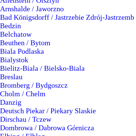
Allenstein / Olsztyn
Arnshalde / Jaworzno
Bad Königsdorff / Jastrzebie Zdrój-Jastrzemb
Bedzin
Belchatow
Beuthen / Bytom
Biala Podlaska
Bialystok
Bielitz-Biala / Bielsko-Biala
Breslau
Bromberg / Bydgoszcz
Cholm / Chelm
Danzig
Deutsch Piekar / Piekary Slaskie
Dirschau / Tczew
Dombrowa / Dabrowa Górnicza