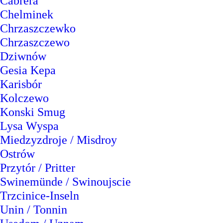
Cabrera
Chelminek
Chrzaszczewko
Chrzaszczewo
Dziwnów
Gesia Kepa
Karisbór
Kolczewo
Konski Smug
Lysa Wyspa
Miedzyzdroje / Misdroy
Ostrów
Przytór / Pritter
Swinemünde / Swinoujscie
Trzcinice-Inseln
Unin / Tonnin