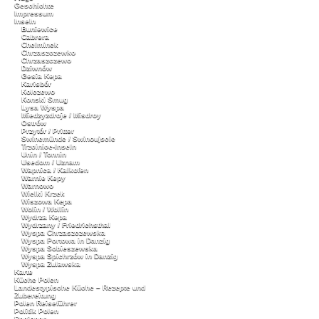
Geschichte
Impressum
Inseln
Buniewice
Cabrera
Chelminek
Chrzaszczewko
Chrzaszczewo
Dziwnów
Gesia Kepa
Karisbór
Kolczewo
Konski Smug
Lysa Wyspa
Miedzyzdroje / Misdroy
Ostrów
Przytór / Pritter
Swinemünde / Swinoujscie
Trzcinice-Inseln
Unin / Tonnin
Usedom / Uznam
Wapnica / Kalkofen
Warnie Kepy
Warnowo
Wielki Krzek
Wiszowa Kepa
Wolin / Wollin
Wydrza Kepa
Wydrzany / Friedrichsthal
Wyspa Chrzaszczewska
Wyspa Portowa in Danzig
Wyspa Sobieszewska
Wyspa Spichrzów in Danzig
Wyspa Zulawska
Karte
Küche Polen
Landestypische Küche – Rezepte und
Zubereitung
Polen Reiseführer
Politik Polen
Regionen