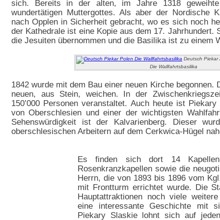
sich. Bereits in der alten, im Jahre 1318 geweihte
wundertätigen Muttergottes. Als aber der Nordische K
nach Opplen in Sicherheit gebracht, wo es sich noch heu
der Kathedrale ist eine Kopie aus dem 17. Jahrhundert. S
die Jesuiten übernommen und die Basilika ist zu einem 
Deutsch Piekar /
Die Wallfahrtsbasilika
1842 wurde mit dem Bau einer neuen Kirche begonnen. D
neuen, aus Stein, weichen. In der Zwischenkriegsze
150’000 Personen veranstaltet. Auch heute ist Piekary
von Oberschlesien und einer der wichtigsten Wahlfahr
Sehenswürdigkeit ist der Kalvarienberg. Dieser wu
oberschlesischen Arbeitern auf dem Cerkwica-Hügel nahe 
Es finden sich dort 14 Kapellen
Rosenkranzkapellen sowie die neugoti
Herrn, die von 1893 bis 1896 vom Kgl
mit Frontturm errichtet wurde. Die S
Hauptattraktionen noch viele weitere
eine interessante Geschichte mit s
Piekary Slaskie lohnt sich auf jede