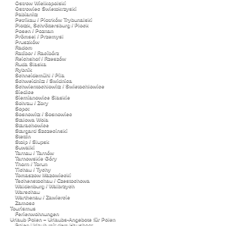
Ostrow Wielkopolski
Ostrowiec Swietokrzyski
Pabianitz
Petrikau / Piotrków Trybunalski
Plotzk, Schröttersburg / Plock
Posen / Poznan
Prömsel / Przemysl
Pruszków
Radom
Ratibor / Racibórz
Reichshof / Rzeszów
Ruda Slaska
Rybnik
Schneidemühl / Pila
Schweidnitz / Swidnica
Schwientochlowitz / Swietochlowice
Siedlce
Siemianowice Slaskie
Sohrau / Zory
Sopot
Sosnowitz / Sosnowiec
Stalowa Wola
Starachowice
Stargard Szczecinski
Stettin
Stolp / Slupsk
Suwalki
Tarnau / Tarnów
Tarnowskie Góry
Thorn / Torun
Tichau / Tychy
Tomaszow Mazowiecki
Tschenstochau / Czestochowa
Waldenburg / Walbrzych
Warschau
Warthenau / Zawiercie
Zamosc
Tourismus
Ferienwohnungen
Urlaub Polen – Urlaubs-Angebote für Polen
Polen Urlaub mit dem Hausboot