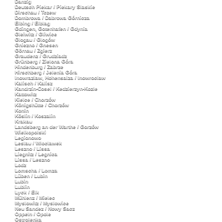
Danzig
Deutsch Piekar / Piekary Slaskie
Dirschau / Tczew
Dombrowa / Dabrowa Górnicza
Elbing / Elblag
Gdingen, Gotenhafen / Gdynia
Gleiwitz / Gliwice
Glogau / Glogów
Gniezno / Gnesen
Görnau / Zgierz
Graudenz / Grudziadz
Grünberg / Zielona Góra
Hindenburg / Zabrze
Hirschberg / Jelenia Góra
Inowrazlaw, Hohensalza / Inowroclaw
Kalisch / Kalisz
Kandrzin-Cosel / Kedzierzyn-Kozle
Kattowitz
Kielce / Chorzów
Königshütte / Chorzów
Konin
Köslin / Koszalin
Krakau
Landsberg an der Warthe / Gorzów
Wielkopolski
Legionowo
Leslau / Wloclawek
Leszno / Lissa
Liegnitz / Legnica
Lissa / Leszno
Lodz
Lomscha / Lomza
Lüben / Lubin
Lubin
Lublin
Lyck / Elk
Mühlenz / Mielec
Myslowitz / Myslowice
Neu Sandez / Nowy Sacz
Oppeln / Opole
Ostrolenka